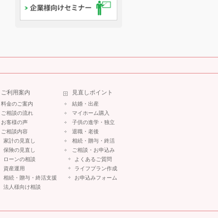
ご利用案内
見直しポイント
料金のご案内
結婚・出産
ご相談の流れ
マイホーム購入
お客様の声
子供の進学・独立
ご相談内容
退職・老後
家計の見直し
相続・贈与・終活
保険の見直し
ご相談・お申込み
ローンの相談
よくあるご質問
資産運用
ライフプラン作成
相続・贈与・終活支援
お申込みフォーム
法人様向け相談