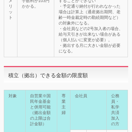
メ
手数料が103円
することができない
リ
かかる。
・予定通り納付が行われなかった
ッ
場合は計算上（通産拠出期間、老
ト
齢一時金裁定時の勤続期間など）
の対象外になる。
・会社員などの2号加入者の場合、
給与天引きが出来ない場合がある
（個人払いに変更が必要）。
・拠出する月に大きい金額が必要
になる。
積立（拠出）できる金額の限度額
対象
自営業※国
専
会社員
公務
民年金基金
業
員・
と併用可能
主
私学
（拠出金額
婦
共済
の上限は合
加入
計金額）
の方