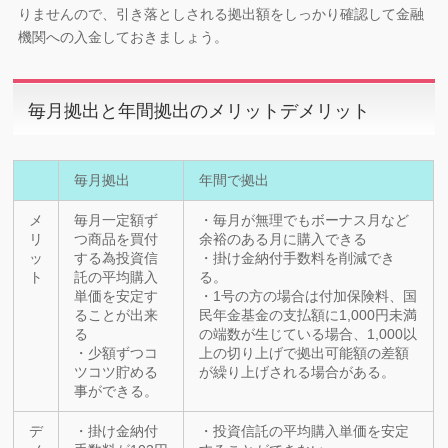
りませんので、引き落としされる拠出額をしっかり確認して金融
機関への入金しておきましょう。
毎月拠出と年間拠出のメリットデメリット
毎月拠出
年間で拠出
メ
毎月一定額ず
・毎月が無理でもボーナス月など
リ
つ商品を買付
余裕のある月に購入できる
ッ
する為投資信
・掛け金納付手数料を削減でき
ト
託の平均購入
る。
単価を安定す
・1号の方の場合は付加保険料、国
ることが出来
民年金基金の支払額に1,000円未満
る
の端数が生じている場合、1,000以
・少額ずつコ
上の切り上げで拠出可能額の差額
ツコツ貯める
が繰り上げされる場合がある。
事ができる。
デ
・掛け金納付
・投資信託の平均購入単価を安定