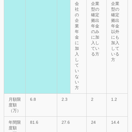
会
企業
企業
社
型の
型の
の
確定
確定
企
拠出
拠出
業
年金
年金
年
のみ
以外
金
に加
にも
に
入し
加入
加
てい
して
入
る方
いる
し
方
て
い
な
い
方
月額限
6.8
2.3
2
1.2
度額
（万）
年間限
81.6
27.6
24
14.4
度額