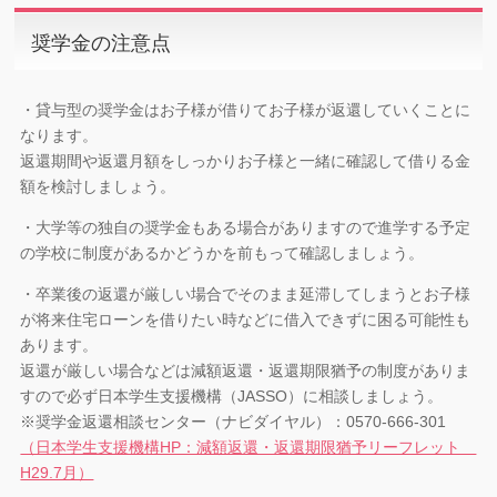
奨学金の注意点
・貸与型の奨学金はお子様が借りてお子様が返還していくことに
なります。
返還期間や返還月額をしっかりお子様と一緒に確認して借りる金
額を検討しましょう。
・大学等の独自の奨学金もある場合がありますので進学する予定
の学校に制度があるかどうかを前もって確認しましょう。
・卒業後の返還が厳しい場合でそのまま延滞してしまうとお子様
が将来住宅ローンを借りたい時などに借入できずに困る可能性も
あります。
返還が厳しい場合などは減額返還・返還期限猶予の制度がありま
すので必ず日本学生支援機構（JASSO）に相談しましょう。
※奨学金返還相談センター（ナビダイヤル）：0570-666-301
（日本学生支援機構HP：減額返還・返還期限猶予リーフレット
H29.7月）