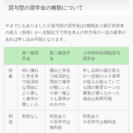
貸与型の奨学金の種類について
今までにもありましたが貸与型の奨学金は2種類あり家計支持者
の収入（所得）が一定額以下で学生本人の学力等の一定の基準が
あれば申し込み可能となります。
第一種奨
第二種奨学
入学時特別増額貸与
学金
金
奨学金
対
特に優れ
優れた学生
申し込時の家計収入
象
た学生等
で経済的な
が一定額の人※基準
で経済的
理由で修学
の収入が超えていて
な理由に
が難しい人
も国の教育ローンの
より著し
※第一種よ
審査が通らなかった
く修学が
りも基準が
場合は利用可能
難しい人
ゆるやか
利
利息なし
利息あり
利息あり
息
※在学中は
※在学中は無利息
無利息