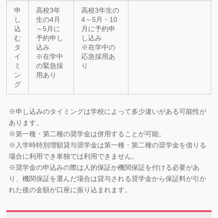
申
高校3年
高校3年生の
し
生の4月
4～5月・10
込
～5月に
月に予約申
む
予約申し
し込み
タ
込み
※在学中の
イ
※在学中
応急採用あ
ミ
の緊急採
り
ン
用あり
グ
※申し込みのタイミングは学校によって多少違いがある可能性が
あります。
※第一種・第二種の奨学金は併用することが可能。
※入学時特別増額貸与奨学金は第一種・第二種の奨学金を借りる
場合に利用でき単独では利用できません。
※奨学金の申込みの際は人的保証か機関保証を付ける必要があ
り、機関保証を選んだ場合は貸与される奨学金から保証料が引か
れた後の金額が口座に振り込まれます。