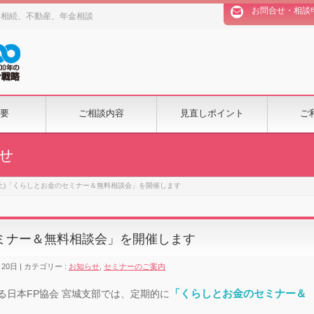
お問合せ・相談
、相続、不動産、年金相談
要
ご相談内容
見直しポイント
ご
せ
6(土)「くらしとお金のセミナー＆無料相談会」を開催します
のセミナー＆無料相談会」を開催します
月20日
カテゴリー :
お知らせ
,
セミナーのご案内
「くらしとお金のセミナー＆
る日本FP協会 宮城支部では、定期的に